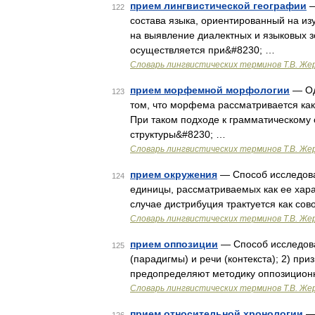
прием лингвистической географии
—
122
состава языка, ориентированный на из
на выявление диалектных и языковых 
осуществляется при&#8230; …
Словарь лингвистических терминов Т.В. Же
прием морфемной морфологии
— Од
123
том, что морфема рассматривается ка
При таком подходе к грамматическом
структуры&#8230; …
Словарь лингвистических терминов Т.В. Же
прием окружения
— Способ исследова
124
единицы, рассматриваемых как ее хара
случае дистрибуция трактуется как со
Словарь лингвистических терминов Т.В. Же
прием оппозиции
— Способ исследован
125
(парадигмы) и речи (контекста); 2) п
предопределяют методику оппозиционн
Словарь лингвистических терминов Т.В. Же
прием относительной хронологии
— 