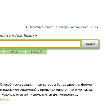
Запомнить сайт
Словарь на свой сайт
RU
едии на Академике
Найти!
Книги
Игры ⚽
Способ исследования, при котором более древняя форма
я разных ее отражений в пределах одного и того же языка.
е используются или используются для контроля …
ребило