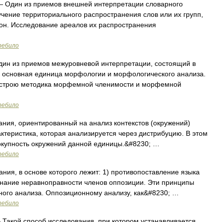
 Один из приемов внешней интерпретации словарного
учение территориального распространения слов или их групп,
зон. Исследование ареалов их распространения
ребило
ин из приемов межуровневой интерпретации, состоящий в
к основная единица морфологии и морфологического анализа.
у строю методика морфемной членимости и морфемной
ребило
ния, ориентированный на анализ контекстов (окружений)
ктеристика, которая анализируется через дистрибуцию. В этом
вокупность окружений данной единицы.&#8230; …
ребило
ия, в основе которого лежит: 1) противопоставление языка
ризнание неравноправности членов оппозиции. Эти принципы
ого анализа. Оппозиционному анализу, как&#8230; …
ребило
Такой способ исследования, при котором устанавливается