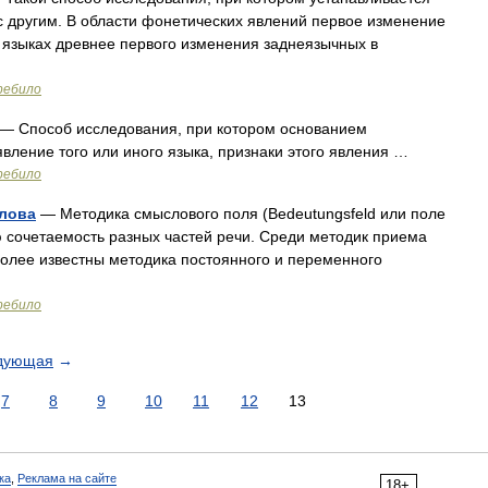
с другим. В области фонетических явлений первое изменение
 языках древнее первого изменения заднеязычных в
ребило
— Способ исследования, при котором основанием
вление того или иного языка, признаки этого явления …
ребило
слова
— Методика смыслового поля (Веdeutungsfeld или поле
 сочетаемость разных частей речи. Среди методик приема
более известны методика постоянного и переменного
ребило
дующая
→
7
8
9
10
11
12
13
ка
,
Реклама на сайте
18+