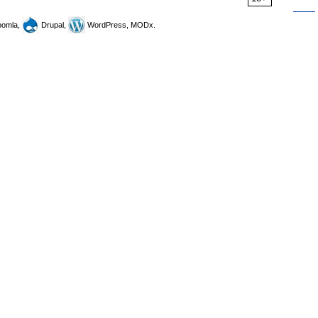
omla,
Drupal,
WordPress, MODx.